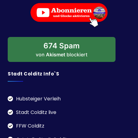
674 Spam
von
Akismet
blockiert
Stadt Colditz Info`s
Hubsteiger Verleih
Stadt Colditz live
FFW Colditz