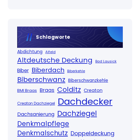
Schlagworte
Abdichtung
Alfeld
Altdeutsche Deckung
Bad Lausick
Biberdach
Biber
Biberkehle
Biberschwanz
Biberschwanzkehle
Colditz
Braas
Creaton
BMI Braas
Dachdecker
Creaton Dachziegel
Dachziegel
Dachsanierung
Denkmalpflege
Denkmalschutz
Doppeldeckung