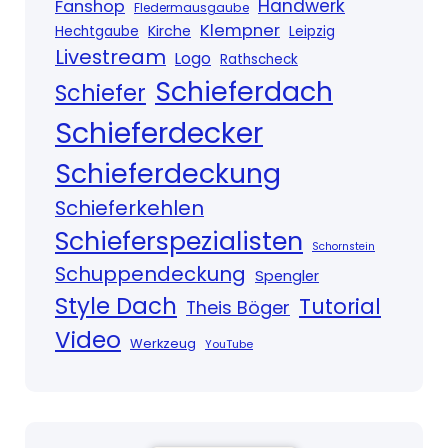
Handwerk
Fanshop
Fledermausgaube
Klempner
Kirche
Hechtgaube
Leipzig
Livestream
Logo
Rathscheck
Schieferdach
Schiefer
Schieferdecker
Schieferdeckung
Schieferkehlen
Schieferspezialisten
Schornstein
Schuppendeckung
Spengler
Style Dach
Tutorial
Theis Böger
Video
Werkzeug
YouTube