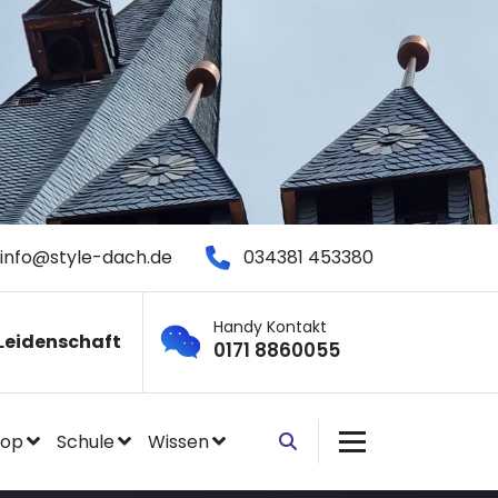
info@style-dach.de
034381 453380
Handy Kontakt
Leidenschaft
0171 8860055
hop
Schule
Wissen