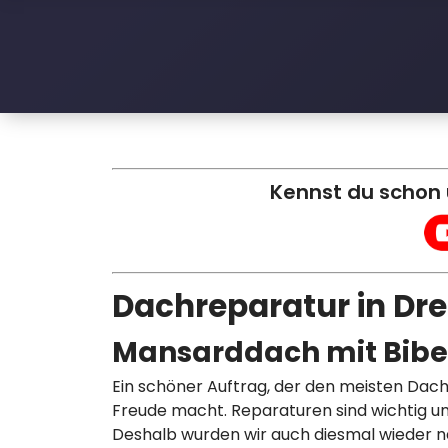
l
e
D
a
c
Kennst du schon
h
Dachreparatur in Dr
Mansarddach mit Bib
Ein schöner Auftrag, der den meisten Da
Freude macht. Reparaturen sind wichtig um 
Deshalb wurden wir auch diesmal wieder n