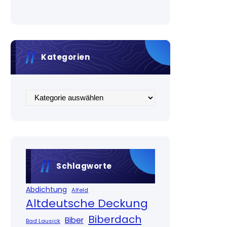
Kategorien
Kategorien
Schlagworte
Abdichtung
Alfeld
Altdeutsche Deckung
Biberdach
Biber
Bad Lausick