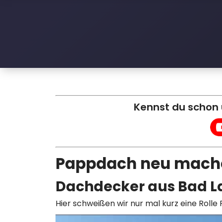
l
e
D
a
c
h
Kennst du schon
Pappdach neu mach
Dachdecker aus Bad 
Hier schweißen wir nur mal kurz eine Rolle