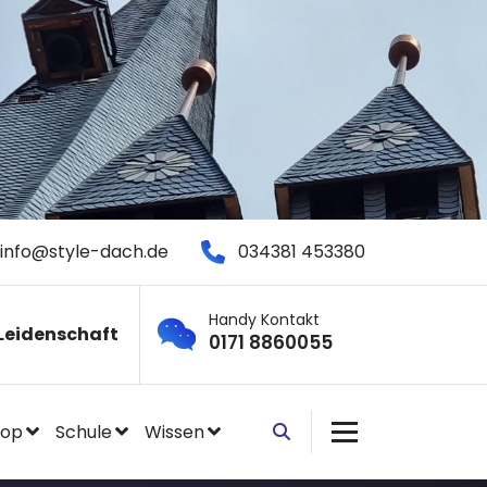
info@style-dach.de
034381 453380
Handy Kontakt
Leidenschaft
0171 8860055
hop
Schule
Wissen