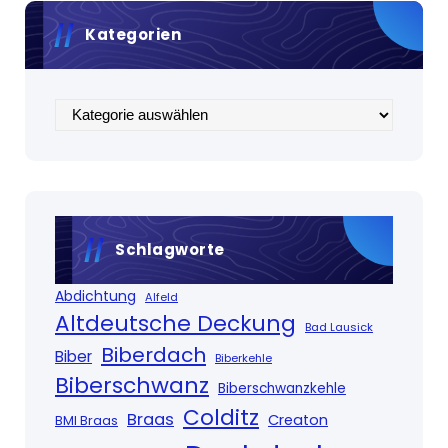
Kategorien
Kategorien
Schlagworte
Abdichtung
Alfeld
Altdeutsche Deckung
Bad Lausick
Biberdach
Biber
Biberkehle
Biberschwanz
Biberschwanzkehle
Colditz
Braas
Creaton
BMI Braas