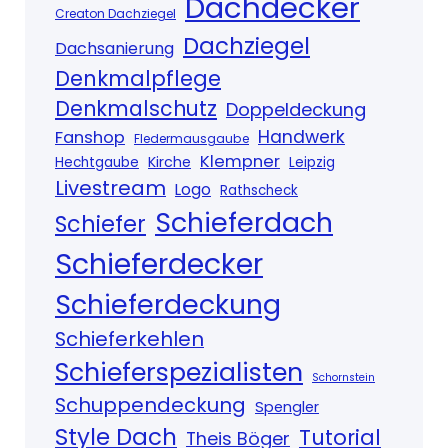
Dachdecker
Creaton Dachziegel
Dachziegel
Dachsanierung
Denkmalpflege
Denkmalschutz
Doppeldeckung
Handwerk
Fanshop
Fledermausgaube
Klempner
Kirche
Hechtgaube
Leipzig
Livestream
Logo
Rathscheck
Schieferdach
Schiefer
Schieferdecker
Schieferdeckung
Schieferkehlen
Schieferspezialisten
Schornstein
Schuppendeckung
Spengler
Style Dach
Tutorial
Theis Böger