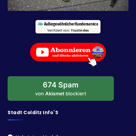
Außergewöhnlicher Kundenservice
Verifiziert von:
Trustindex
674 Spam
von
Akismet
blockiert
Stadt Colditz Info`s