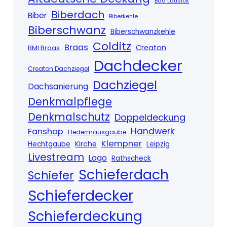
Bad Lausick
Biberdach
Biber
Biberkehle
Biberschwanz
Biberschwanzkehle
Colditz
Braas
Creaton
BMI Braas
Dachdecker
Creaton Dachziegel
Dachziegel
Dachsanierung
Denkmalpflege
Denkmalschutz
Doppeldeckung
Handwerk
Fanshop
Fledermausgaube
Klempner
Kirche
Hechtgaube
Leipzig
Livestream
Logo
Rathscheck
Schieferdach
Schiefer
Schieferdecker
Schieferdeckung