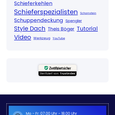
Schieferkehlen
Schieferspezialisten
Schornstein
Schuppendeckung
Spengler
Style Dach
Tutorial
Theis Böger
Video
Werkzeug
YouTube
Zertifiziert sicher
Verifiziert von:
Trustindex
Mo - Fr: 07.00 Uhr - 18.00 Uhr