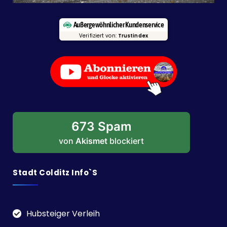
Außergewöhnlicher Kundenservice
Verifiziert von:
Trustindex
673 Spam
von
Akismet
blockiert
Stadt Colditz Info`s
Hubsteiger Verleih