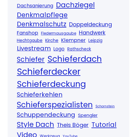
Dachziegel
Dachsanierung
Denkmalpflege
Denkmalschutz
Doppeldeckung
Handwerk
Fanshop
Fledermausgaube
Klempner
Kirche
Hechtgaube
Leipzig
Livestream
Logo
Rathscheck
Schieferdach
Schiefer
Schieferdecker
Schieferdeckung
Schieferkehlen
Schieferspezialisten
Schornstein
Schuppendeckung
Spengler
Style Dach
Tutorial
Theis Böger
Video
Werkzeug
YouTube