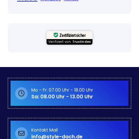
Zertifiziert sicher
Verifiziert von:
Trustindex
Mo - Fr: 07.00 Uhr - 18.00 Uhr
Sa: 08.00 Uhr - 13.00 Uhr
Kontakt Mail
info@style-dach.de