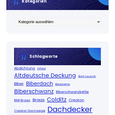
Kategorien
Kategorien
Schlagworte
Abdichtung
Alfeld
Altdeutsche Deckung
Bad Lausick
Biberdach
Biber
Biberkehle
Biberschwanz
Biberschwanzkehle
Colditz
Braas
Creaton
BMI Braas
Dachdecker
Creaton Dachziegel