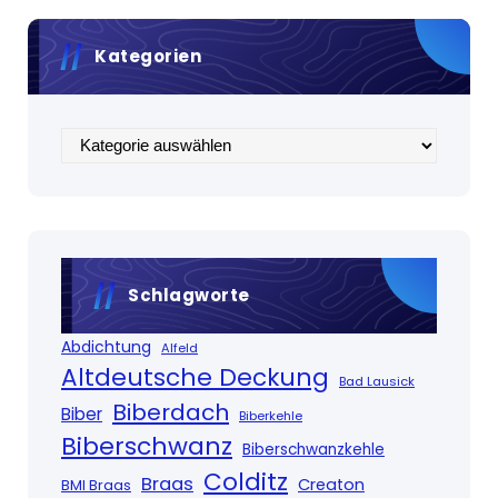
Kategorien
Kategorien
Schlagworte
Abdichtung
Alfeld
Altdeutsche Deckung
Bad Lausick
Biberdach
Biber
Biberkehle
Biberschwanz
Biberschwanzkehle
Colditz
Braas
Creaton
BMI Braas