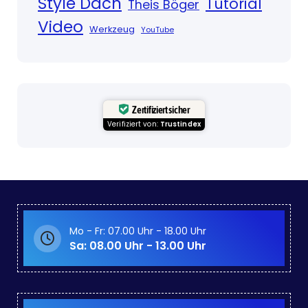
Style Dach
Tutorial
Theis Böger
Video
Werkzeug
YouTube
Zertifiziert sicher
Verifiziert von:
Trustindex
Mo - Fr: 07.00 Uhr - 18.00 Uhr
Sa: 08.00 Uhr - 13.00 Uhr