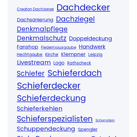
Dachdecker
Creaton Dachziegel
Dachziegel
Dachsanierung
Denkmalpflege
Denkmalschutz
Doppeldeckung
Handwerk
Fanshop
Fledermausgaube
Klempner
Kirche
Hechtgaube
Leipzig
Livestream
Logo
Rathscheck
Schieferdach
Schiefer
Schieferdecker
Schieferdeckung
Schieferkehlen
Schieferspezialisten
Schornstein
Schuppendeckung
Spengler