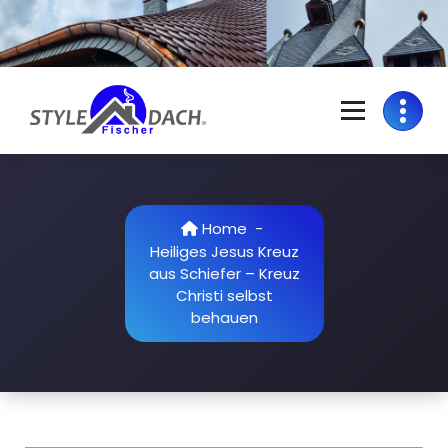
Skip
to
content
S
Dachdecker in Colditz | Grimma | Rochlitz | Döbeln | Geithain | Bad
Lausick
t
y
Home
-
l
Heiliges Jesus Kreuz
aus Schiefer – Kreuz
e
Christi selbst
D
behauen
a
c
h