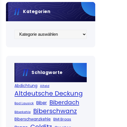
Kategorien
Kategorien
Schlagworte
Abdichtung
Alfeld
Altdeutsche Deckung
Biberdach
Biber
Bad Lausick
Biberschwanz
Biberkehle
Biberschwanzkehle
BMI Braas
Colditz