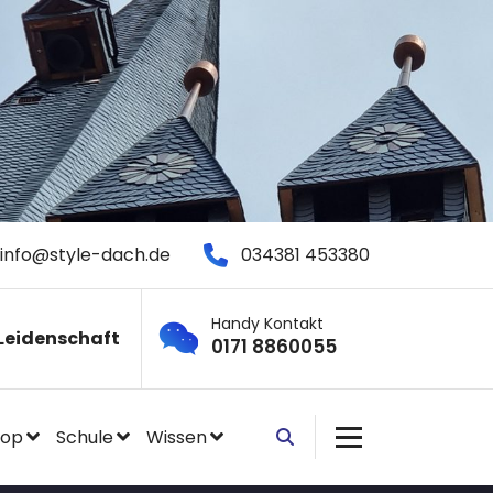
info@style-dach.de
034381 453380
Handy Kontakt
Leidenschaft
0171 8860055
hop
Schule
Wissen