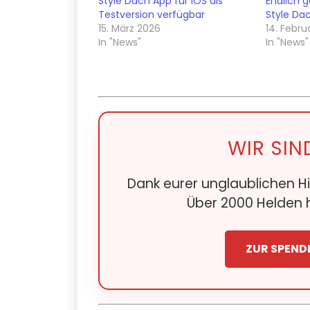
Style Dach App für iOS als
Endlich 
Testversion verfügbar
Style Dac
15. März 2026
14. Febru
In "News"
In "News"
WIR SIN
Dank eurer unglaublichen Hi
Über 2000 Helden h
ZUR SPEND