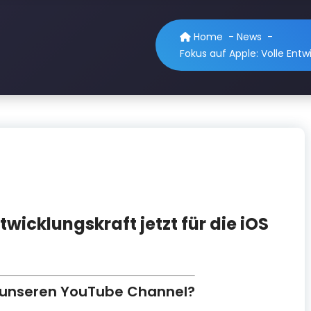
Home
-
News
-
Fokus auf Apple: Volle Entwi
twicklungskraft jetzt für die iOS
 unseren YouTube Channel?