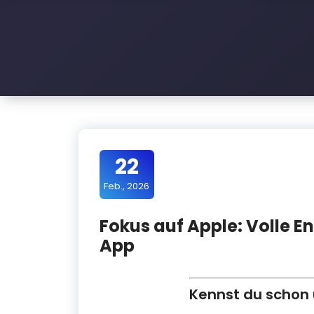
l
e
D
a
c
h
22
Feb., 2026
Fokus auf Apple: Volle En
App
Kennst du schon