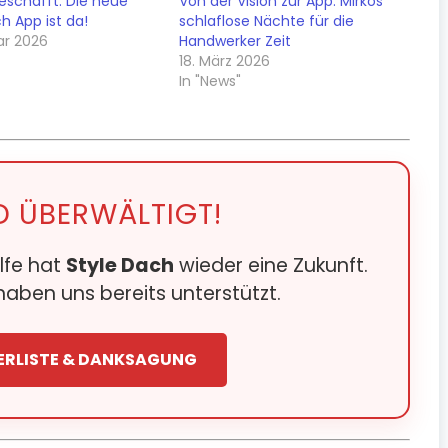
geschafft: Die neue
Von der Vision zur App: Mirkos
h App ist da!
schlaflose Nächte für die
ar 2026
Handwerker Zeit
18. März 2026
In "News"
D ÜBERWÄLTIGT!
lfe hat
Style Dach
wieder eine Zukunft.
aben uns bereits unterstützt.
ERLISTE & DANKSAGUNG