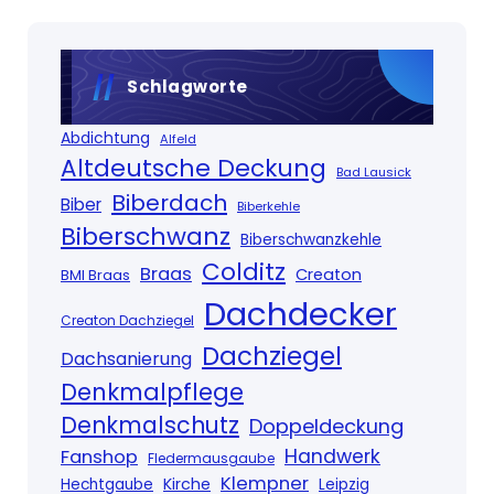
Schlagworte
Abdichtung
Alfeld
Altdeutsche Deckung
Bad Lausick
Biberdach
Biber
Biberkehle
Biberschwanz
Biberschwanzkehle
Colditz
Braas
Creaton
BMI Braas
Dachdecker
Creaton Dachziegel
Dachziegel
Dachsanierung
Denkmalpflege
Denkmalschutz
Doppeldeckung
Handwerk
Fanshop
Fledermausgaube
Klempner
Kirche
Hechtgaube
Leipzig