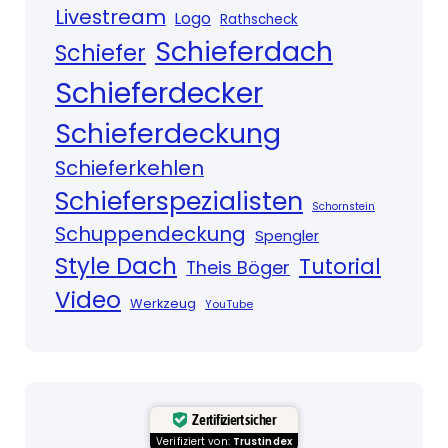
Livestream
Logo
Rathscheck
Schieferdach
Schiefer
Schieferdecker
Schieferdeckung
Schieferkehlen
Schieferspezialisten
Schornstein
Schuppendeckung
Spengler
Style Dach
Tutorial
Theis Böger
Video
Werkzeug
YouTube
Zertifiziert sicher
Verifiziert von:
Trustindex