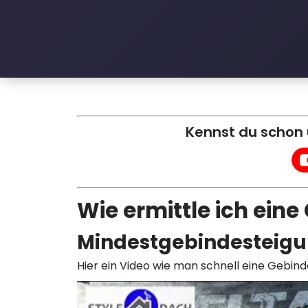
l
e
D
a
c
Kennst du schon
h
Wie ermittle ich ein
Mindestgebindesteigu
Hier ein Video wie man schnell eine Gebind