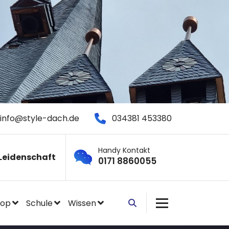
info@style-dach.de
034381 453380
Handy Kontakt
Leidenschaft
0171 8860055
hop
Schule
Wissen