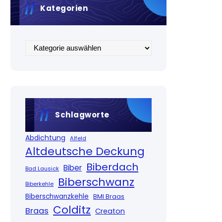
Kategorien
Kategorien
Schlagworte
Abdichtung
Alfeld
Altdeutsche Deckung
Biberdach
Biber
Bad Lausick
Biberschwanz
Biberkehle
Biberschwanzkehle
BMI Braas
Colditz
Braas
Creaton