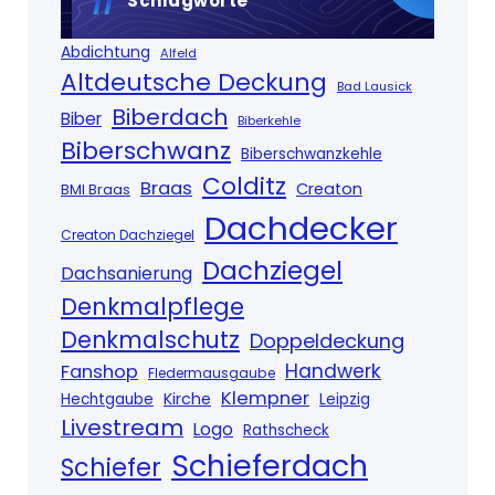
Schlagworte
Abdichtung
Alfeld
Altdeutsche Deckung
Bad Lausick
Biberdach
Biber
Biberkehle
Biberschwanz
Biberschwanzkehle
Colditz
Braas
Creaton
BMI Braas
Dachdecker
Creaton Dachziegel
Dachziegel
Dachsanierung
Denkmalpflege
Denkmalschutz
Doppeldeckung
Handwerk
Fanshop
Fledermausgaube
Klempner
Kirche
Hechtgaube
Leipzig
Livestream
Logo
Rathscheck
Schieferdach
Schiefer