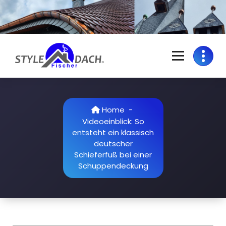
Skip
to
content
S
Dachdecker in Colditz | Grimma | Rochlitz | Döbeln | Geithain | Bad
Lausick
t
y
Home
-
Videoeinblick: So
l
entsteht ein klassisch
e
deutscher
Schieferfuß bei einer
D
Schuppendeckung
a
c
h