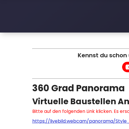
l
e
D
a
c
Kennst du schon
h
360 Grad Panorama
Virtuelle Baustellen An
Bitte auf den folgenden Link klicken. Es er
https://livebild.webcam/panorama/Styl