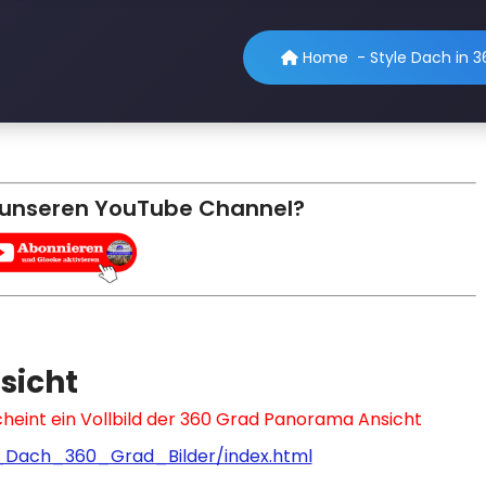
Home
-
Style Dach in 
 unseren YouTube Channel?
sicht
scheint ein Vollbild der 360 Grad Panorama Ansicht
e_Dach_360_Grad_Bilder/index.html