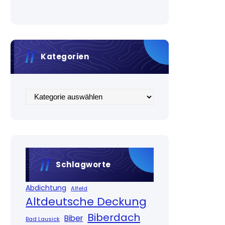
Kategorien
Kategorien
Schlagworte
Abdichtung
Alfeld
Altdeutsche Deckung
Biberdach
Biber
Bad Lausick