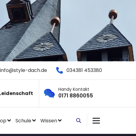
info@style-dach.de
034381 453380
Handy Kontakt
Leidenschaft
0171 8860055
hop
Schule
Wissen