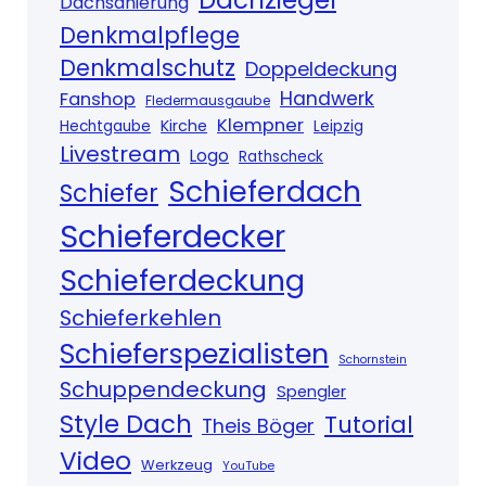
Dachziegel
Dachsanierung
Denkmalpflege
Denkmalschutz
Doppeldeckung
Handwerk
Fanshop
Fledermausgaube
Klempner
Kirche
Hechtgaube
Leipzig
Livestream
Logo
Rathscheck
Schieferdach
Schiefer
Schieferdecker
Schieferdeckung
Schieferkehlen
Schieferspezialisten
Schornstein
Schuppendeckung
Spengler
Style Dach
Tutorial
Theis Böger
Video
Werkzeug
YouTube