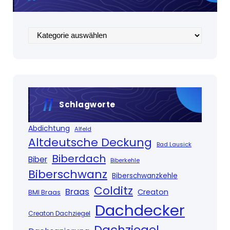
Kategorien
Schlagworte
Abdichtung
Alfeld
Altdeutsche Deckung
Bad Lausick
Biberdach
Biber
Biberkehle
Biberschwanz
Biberschwanzkehle
Colditz
Braas
Creaton
BMI Braas
Dachdecker
Creaton Dachziegel