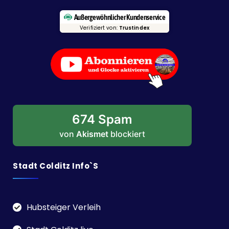
Außergewöhnlicher Kundenservice
Verifiziert von:
Trustindex
674 Spam
von
Akismet
blockiert
Stadt Colditz Info`s
Hubsteiger Verleih