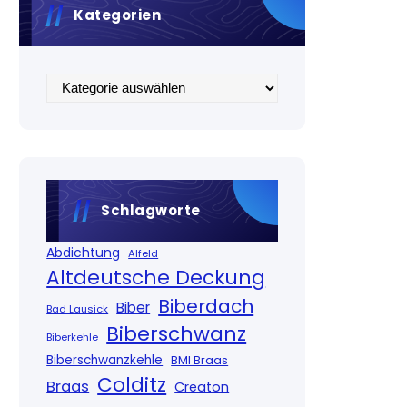
Kategorien
Kategorien
Schlagworte
Abdichtung
Alfeld
Altdeutsche Deckung
Biberdach
Biber
Bad Lausick
Biberschwanz
Biberkehle
Biberschwanzkehle
BMI Braas
Colditz
Braas
Creaton