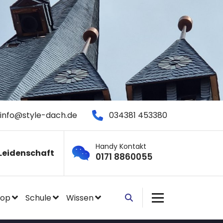
info@style-dach.de
034381 453380
Handy Kontakt
Leidenschaft
0171 8860055
hop
Schule
Wissen