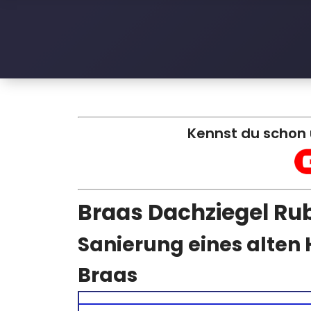
l
e
D
a
c
Kennst du schon
h
Braas Dachziegel Rub
Sanierung eines alten
Braas