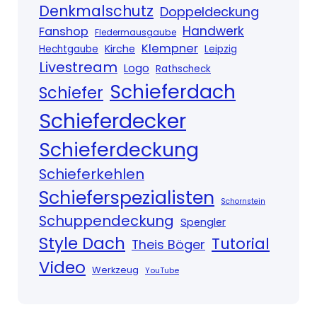
Denkmalschutz
Doppeldeckung
Handwerk
Fanshop
Fledermausgaube
Klempner
Kirche
Hechtgaube
Leipzig
Livestream
Logo
Rathscheck
Schieferdach
Schiefer
Schieferdecker
Schieferdeckung
Schieferkehlen
Schieferspezialisten
Schornstein
Schuppendeckung
Spengler
Style Dach
Tutorial
Theis Böger
Video
Werkzeug
YouTube