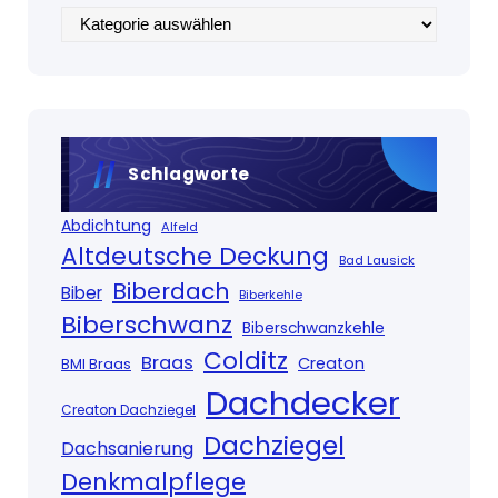
Kategorien
Schlagworte
Abdichtung
Alfeld
Altdeutsche Deckung
Bad Lausick
Biberdach
Biber
Biberkehle
Biberschwanz
Biberschwanzkehle
Colditz
Braas
Creaton
BMI Braas
Dachdecker
Creaton Dachziegel
Dachziegel
Dachsanierung
Denkmalpflege