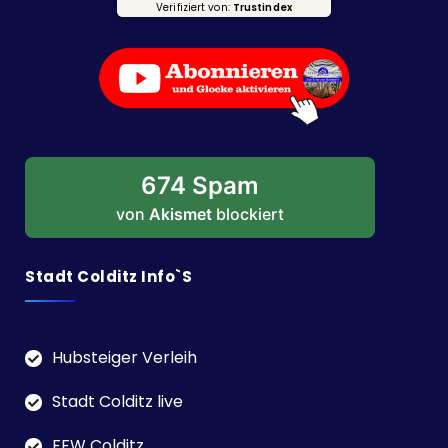
Verifiziert von:
Trustindex
674 Spam
von
Akismet
blockiert
Stadt Colditz Info`s
Hubsteiger Verleih
Stadt Colditz live
FFW Colditz