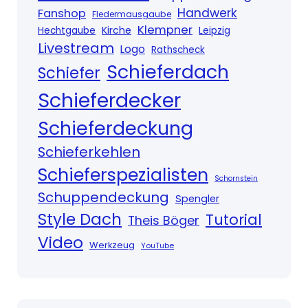
Handwerk
Fanshop
Fledermausgaube
Klempner
Kirche
Hechtgaube
Leipzig
Livestream
Logo
Rathscheck
Schieferdach
Schiefer
Schieferdecker
Schieferdeckung
Schieferkehlen
Schieferspezialisten
Schornstein
Schuppendeckung
Spengler
Style Dach
Tutorial
Theis Böger
Video
Werkzeug
YouTube