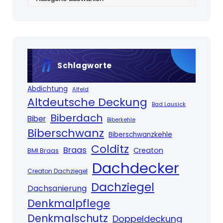
Schlagworte
Abdichtung
Alfeld
Altdeutsche Deckung
Bad Lausick
Biberdach
Biber
Biberkehle
Biberschwanz
Biberschwanzkehle
Colditz
Braas
Creaton
BMI Braas
Dachdecker
Creaton Dachziegel
Dachziegel
Dachsanierung
Denkmalpflege
Denkmalschutz
Doppeldeckung