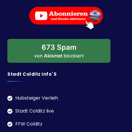
673 Spam
von
Akismet
blockiert
Stadt Colditz Info`s
Hubsteiger Verleih
Stadt Colditz live
FFW Colditz