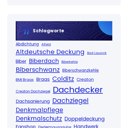
Schlagworte
Abdichtung
Alfeld
Altdeutsche Deckung
Bad Lausick
Biberdach
Biber
Biberkehle
Biberschwanz
Biberschwanzkehle
Colditz
Braas
Creaton
BMI Braas
Dachdecker
Creaton Dachziegel
Dachziegel
Dachsanierung
Denkmalpflege
Denkmalschutz
Doppeldeckung
Handwerk
Fanshop
Fledermausgaube