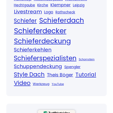
Klempner
Kirche
Hechtgaube
Leipzig
Livestream
Logo
Rathscheck
Schieferdach
Schiefer
Schieferdecker
Schieferdeckung
Schieferkehlen
Schieferspezialisten
Schornstein
Schuppendeckung
Spengler
Style Dach
Tutorial
Theis Böger
Video
Werkzeug
YouTube