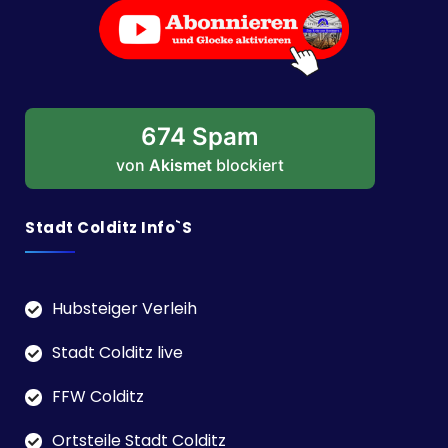
674 Spam
von
Akismet
blockiert
Stadt Colditz Info`s
Hubsteiger Verleih
Stadt Colditz live
FFW Colditz
Ortsteile Stadt Colditz