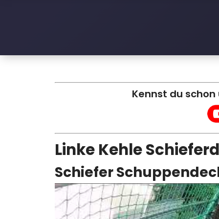
l
e
D
a
c
Kennst du schon
h
Linke Kehle Schiefer
Schiefer Schuppende