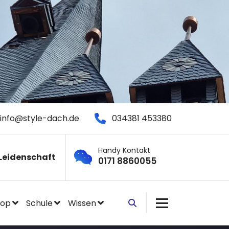
info@style-dach.de
034381 453380
Handy Kontakt
Leidenschaft
0171 8860055
hop
Schule
Wissen