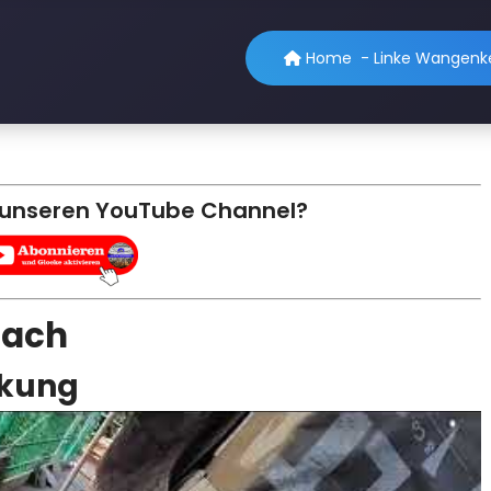
Home
-
Linke Wangenke
 unseren YouTube Channel?
dach
ckung