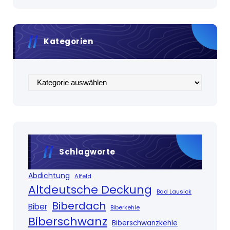
Kategorien
Kategorien
Schlagworte
Abdichtung
Alfeld
Altdeutsche Deckung
Bad Lausick
Biberdach
Biber
Biberkehle
Biberschwanz
Biberschwanzkehle