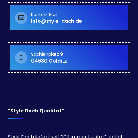
Kontakt Mail
info@style-dach.de
Sophienplatz 9
04680 Colditz
“Style Dach Qualität”
Style Dach liefert seit 2011 immer beste Qualität.