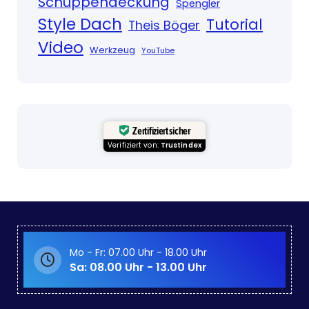
Schuppendeckung
Spengler
Style Dach
Tutorial
Theis Böger
Video
Werkzeug
YouTube
Zertifiziert sicher
Verifiziert von:
Trustindex
Mo - Fr: 07.00 Uhr - 18.00 Uhr
Sa: 08.00 Uhr - 13.00 Uhr