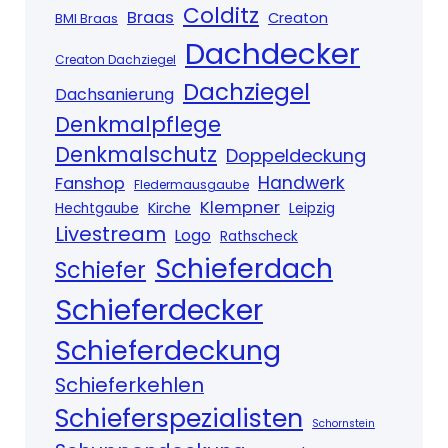
Colditz
Braas
Creaton
BMI Braas
Dachdecker
Creaton Dachziegel
Dachziegel
Dachsanierung
Denkmalpflege
Denkmalschutz
Doppeldeckung
Handwerk
Fanshop
Fledermausgaube
Klempner
Kirche
Hechtgaube
Leipzig
Livestream
Logo
Rathscheck
Schieferdach
Schiefer
Schieferdecker
Schieferdeckung
Schieferkehlen
Schieferspezialisten
Schornstein