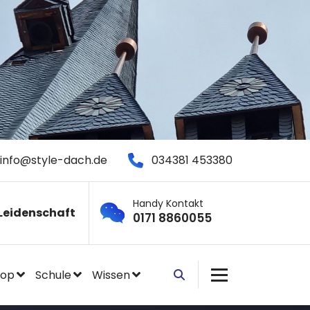
info@style-dach.de
034381 453380
Handy Kontakt
Leidenschaft
0171 8860055
hop
Schule
Wissen