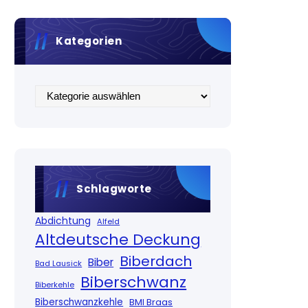
Kategorien
Kategorien
Schlagworte
Abdichtung
Alfeld
Altdeutsche Deckung
Biberdach
Biber
Bad Lausick
Biberschwanz
Biberkehle
Biberschwanzkehle
BMI Braas