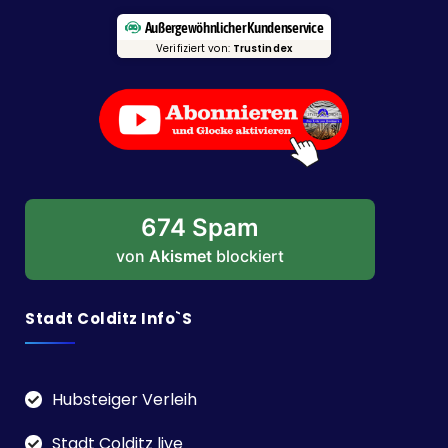
Außergewöhnlicher Kundenservice
Verifiziert von:
Trustindex
674 Spam
von
Akismet
blockiert
Stadt Colditz Info`s
Hubsteiger Verleih
Stadt Colditz live