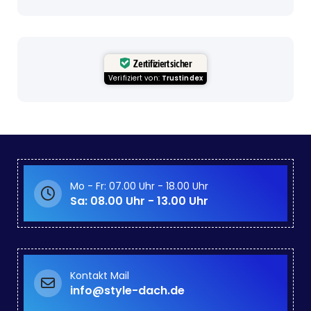
Zertifiziert sicher
Verifiziert von:
Trustindex
Mo - Fr: 07.00 Uhr - 18.00 Uhr
Sa: 08.00 Uhr - 13.00 Uhr
Kontakt Mail
info@style-dach.de