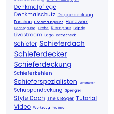
Denkmalpflege
Denkmalschutz
Doppeldeckung
Handwerk
Fanshop
Fledermausgaube
Klempner
Kirche
Hechtgaube
Leipzig
Livestream
Logo
Rathscheck
Schieferdach
Schiefer
Schieferdecker
Schieferdeckung
Schieferkehlen
Schieferspezialisten
Schornstein
Schuppendeckung
Spengler
Style Dach
Tutorial
Theis Böger
Video
Werkzeug
YouTube