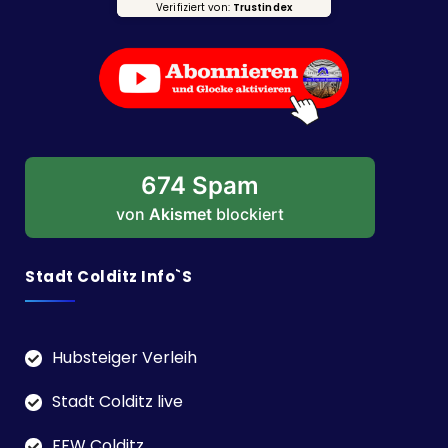
Verifiziert von:
Trustindex
674 Spam
von
Akismet
blockiert
Stadt Colditz Info`s
Hubsteiger Verleih
Stadt Colditz live
FFW Colditz