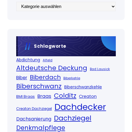
Kategorien
Schlagworte
Abdichtung
Alfeld
Altdeutsche Deckung
Bad Lausick
Biberdach
Biber
Biberkehle
Biberschwanz
Biberschwanzkehle
Colditz
Braas
Creaton
BMI Braas
Dachdecker
Creaton Dachziegel
Dachziegel
Dachsanierung
Denkmalpflege