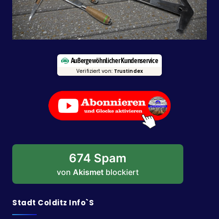
Außergewöhnlicher Kundenservice
Verifiziert von:
Trustindex
674 Spam
von
Akismet
blockiert
Stadt Colditz Info`s