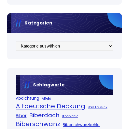
Kategorien
Kategorien
Schlagworte
Abdichtung
Alfeld
Altdeutsche Deckung
Bad Lausick
Biberdach
Biber
Biberkehle
Biberschwanz
Biberschwanzkehle