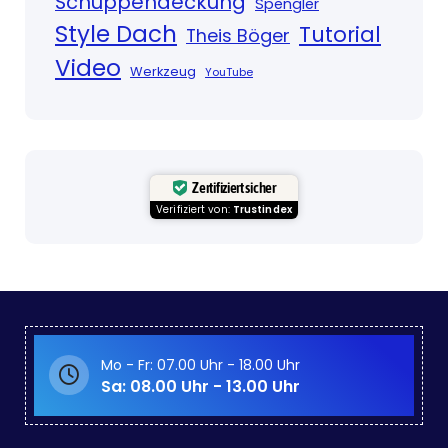
Schuppendeckung
Spengler
Style Dach
Tutorial
Theis Böger
Video
Werkzeug
YouTube
Zertifiziert sicher
Verifiziert von:
Trustindex
Mo - Fr: 07.00 Uhr - 18.00 Uhr
Sa: 08.00 Uhr - 13.00 Uhr