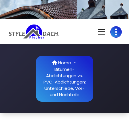
Skip
to
content
S
Dachdecker in Colditz | Grimma | Rochlitz | Döbeln | Geithain | Bad
Lausick
t
y
Home
-
Bitumen-
l
Abdichtungen vs.
e
PVC-Abdichtungen:
Unterschiede, Vor-
D
und Nachteile
a
c
h