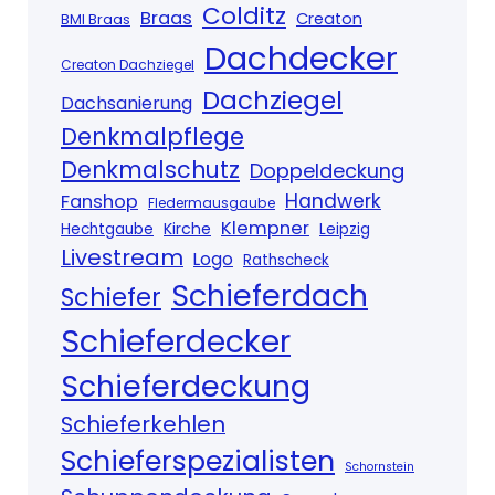
Colditz
Braas
Creaton
BMI Braas
Dachdecker
Creaton Dachziegel
Dachziegel
Dachsanierung
Denkmalpflege
Denkmalschutz
Doppeldeckung
Handwerk
Fanshop
Fledermausgaube
Klempner
Kirche
Hechtgaube
Leipzig
Livestream
Logo
Rathscheck
Schieferdach
Schiefer
Schieferdecker
Schieferdeckung
Schieferkehlen
Schieferspezialisten
Schornstein