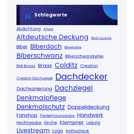
Schlagworte
Abdichtung
Alfeld
Altdeutsche Deckung
Bad Lausick
Biberdach
Biber
Biberkehle
Biberschwanz
Biberschwanzkehle
Colditz
Braas
Creaton
BMI Braas
Dachdecker
Creaton Dachziegel
Dachziegel
Dachsanierung
Denkmalpflege
Denkmalschutz
Doppeldeckung
Handwerk
Fanshop
Fledermausgaube
Klempner
Kirche
Hechtgaube
Leipzig
Livestream
Logo
Rathscheck