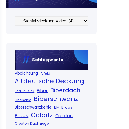
Kategorien
Schlagworte
Abdichtung
Alfeld
Altdeutsche Deckung
Biberdach
Biber
Bad Lausick
Biberschwanz
Biberkehle
Biberschwanzkehle
BMI Braas
Colditz
Braas
Creaton
Creaton Dachziegel