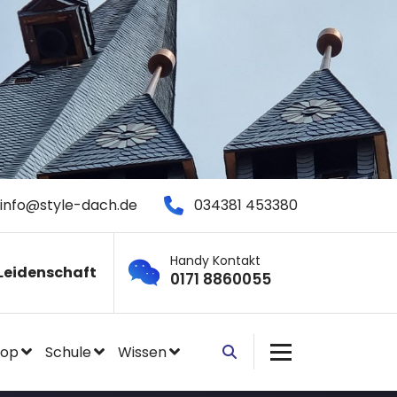
info@style-dach.de
034381 453380
Handy Kontakt
Leidenschaft
0171 8860055
hop
Schule
Wissen