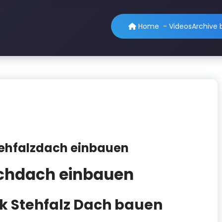
Home
-
Videos
Archive 
tehfalzdach einbauen
echdach einbauen
nk Stehfalz Dach bauen