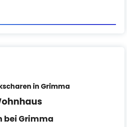
nkscharen in Grimma
 Wohnhaus
n bei Grimma