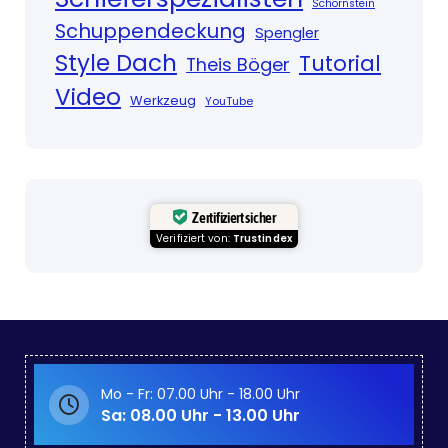
Schornstein
Schuppendeckung
Spengler
Style Dach
Tutorial
Theis Böger
Video
Werkzeug
YouTube
Zertifiziert sicher
Verifiziert von:
Trustindex
Mo - Fr: 07.00 Uhr - 18.00 Uhr
Sa: 08.00 Uhr - 13.00 Uhr