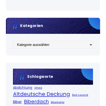
Kategorien
Kategorien
Schlagworte
Abdichtung
Alfeld
Altdeutsche Deckung
Bad Lausick
Biberdach
Biber
Biberkehle