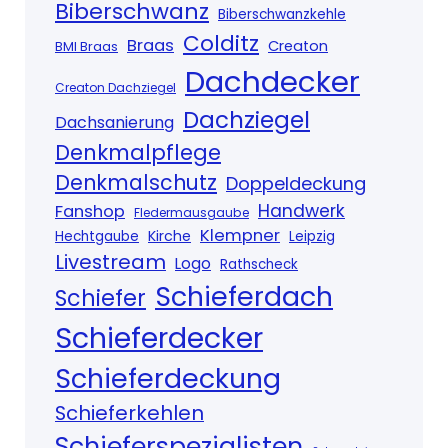
Biberschwanz
Biberschwanzkehle
Colditz
Braas
Creaton
BMI Braas
Dachdecker
Creaton Dachziegel
Dachziegel
Dachsanierung
Denkmalpflege
Denkmalschutz
Doppeldeckung
Handwerk
Fanshop
Fledermausgaube
Klempner
Kirche
Hechtgaube
Leipzig
Livestream
Logo
Rathscheck
Schieferdach
Schiefer
Schieferdecker
Schieferdeckung
Schieferkehlen
Schieferspezialisten