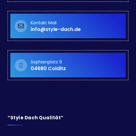
Kontakt Mail
info@style-dach.de
Sophienplatz 9
04680 Colditz
“Style Dach Qualität”