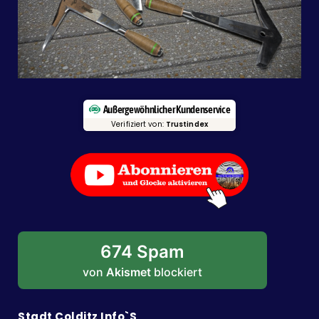
Außergewöhnlicher Kundenservice
Verifiziert von:
Trustindex
674 Spam
von
Akismet
blockiert
Stadt Colditz Info`s