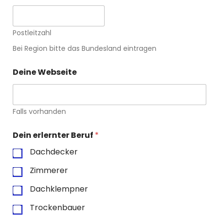
Postleitzahl
Bei Region bitte das Bundesland eintragen
Deine Webseite
Falls vorhanden
k
Dein erlernter Beruf
*
a
n
Dachdecker
n
s
Zimmerer
t
*
Dachklempner
*
Trockenbauer