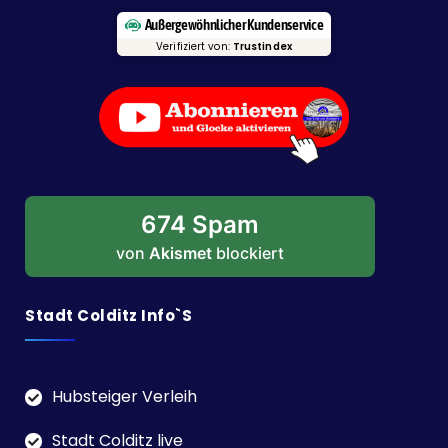
Außergewöhnlicher Kundenservice
Verifiziert von:
Trustindex
674 Spam
von
Akismet
blockiert
Stadt Colditz Info`s
Hubsteiger Verleih
Stadt Colditz live