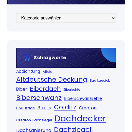
Kategorien
Schlagworte
Abdichtung
Alfeld
Altdeutsche Deckung
Bad Lausick
Biberdach
Biber
Biberkehle
Biberschwanz
Biberschwanzkehle
Colditz
Braas
Creaton
BMI Braas
Dachdecker
Creaton Dachziegel
Dachziegel
Dachsanierung