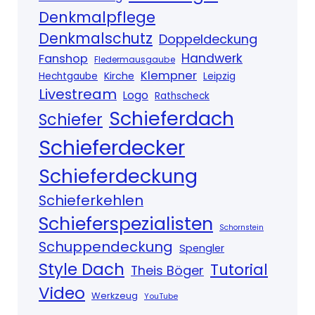
Denkmalpflege
Denkmalschutz
Doppeldeckung
Handwerk
Fanshop
Fledermausgaube
Klempner
Kirche
Hechtgaube
Leipzig
Livestream
Logo
Rathscheck
Schieferdach
Schiefer
Schieferdecker
Schieferdeckung
Schieferkehlen
Schieferspezialisten
Schornstein
Schuppendeckung
Spengler
Style Dach
Tutorial
Theis Böger
Video
Werkzeug
YouTube