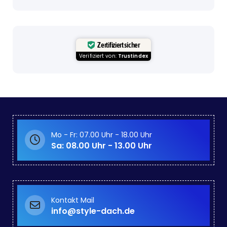
Zertifiziert sicher
Verifiziert von:
Trustindex
Mo - Fr: 07.00 Uhr - 18.00 Uhr
Sa: 08.00 Uhr - 13.00 Uhr
Kontakt Mail
info@style-dach.de