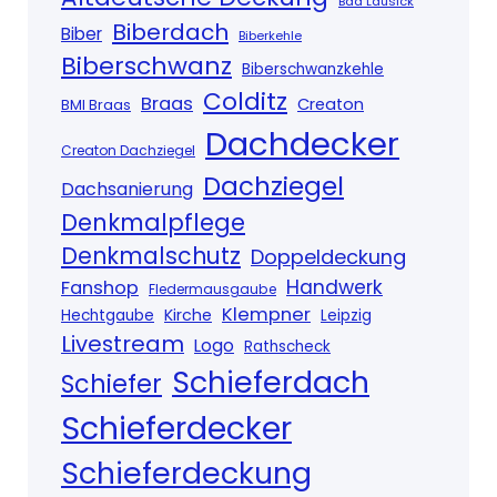
Bad Lausick
Biberdach
Biber
Biberkehle
Biberschwanz
Biberschwanzkehle
Colditz
Braas
Creaton
BMI Braas
Dachdecker
Creaton Dachziegel
Dachziegel
Dachsanierung
Denkmalpflege
Denkmalschutz
Doppeldeckung
Handwerk
Fanshop
Fledermausgaube
Klempner
Kirche
Hechtgaube
Leipzig
Livestream
Logo
Rathscheck
Schieferdach
Schiefer
Schieferdecker
Schieferdeckung