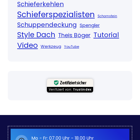
Schieferkehlen
Schieferspezialisten
Schornstein
Schuppendeckung
Spengler
Style Dach
Tutorial
Theis Böger
Video
Werkzeug
YouTube
Zertifiziert sicher
Verifiziert von:
Trustindex
Mo - Fr: 07.00 Uhr - 18.00 Uhr