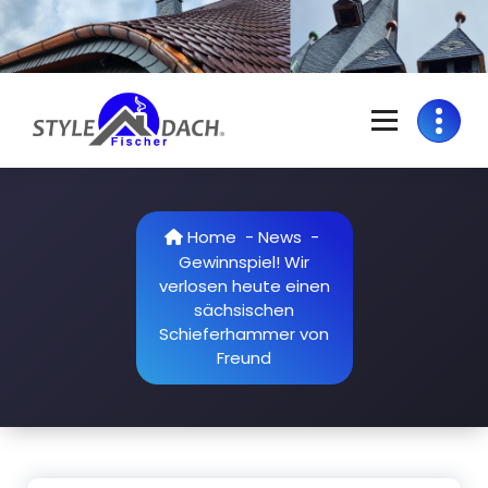
Skip
to
content
S
Dachdecker in Colditz | Grimma | Rochlitz | Döbeln | Geithain | Bad
Lausick
t
y
Home
-
News
-
Gewinnspiel! Wir
l
verlosen heute einen
e
sächsischen
Schieferhammer von
D
Freund
a
c
h