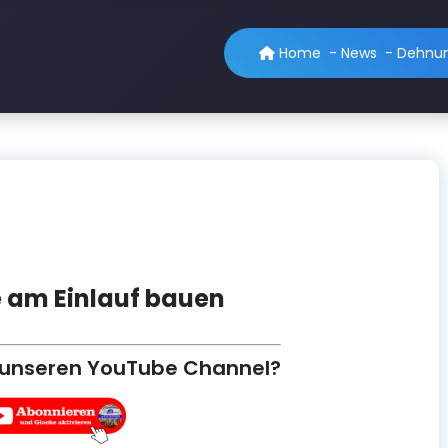
Home
-
News
-
Dehnun
 am Einlauf bauen
 unseren YouTube Channel?