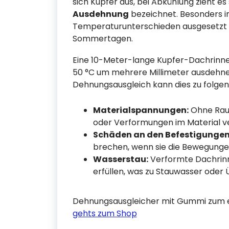
sich Kupfer aus, bei Abkühlung zieht es
Ausdehnung
bezeichnet. Besonders 
Temperaturunterschieden ausgesetzt –
Sommertagen.
Eine 10-Meter-lange Kupfer-Dachrinne
50 °C um mehrere Millimeter ausdeh
Dehnungsausgleich kann dies zu folge
Materialspannungen:
Ohne Raum
oder Verformungen im Material v
Schäden an den Befestigungen
brechen, wenn sie die Bewegunge
Wasserstau:
Verformte Dachrinn
erfüllen, was zu Stauwasser oder 
Dehnungsausgleicher mit Gummi zum ein
gehts zum Shop