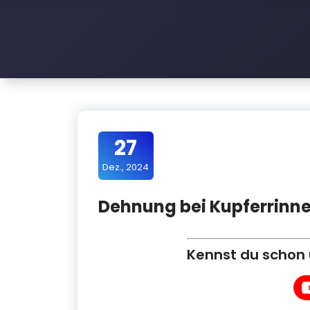
l
e
D
a
c
h
27
Dez., 2024
Dehnung bei Kupferrinne
Kennst du schon