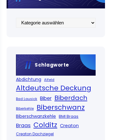
Kategorien
Schlagworte
Abdichtung
Alfeld
Altdeutsche Deckung
Biberdach
Biber
Bad Lausick
Biberschwanz
Biberkehle
Biberschwanzkehle
BMI Braas
Colditz
Braas
Creaton
Creaton Dachziegel