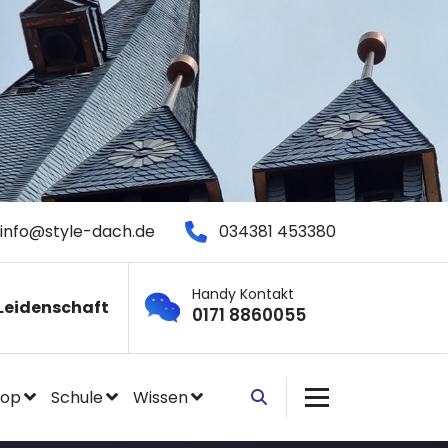
info@style-dach.de
034381 453380
Handy Kontakt
Leidenschaft
0171 8860055
hop
Schule
Wissen