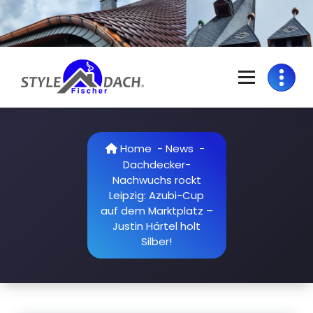
Skip
to
content
S
Dachdecker in Colditz | Grimma | Rochlitz | Döbeln | Geithain | Bad
Lausick
t
y
Home
-
News
-
Dachdecker-
l
Nachwuchs rockt
e
Leipzig: Azubi-Cup
auf dem Marktplatz –
D
Justin Härtel holt
a
Silber!
c
h