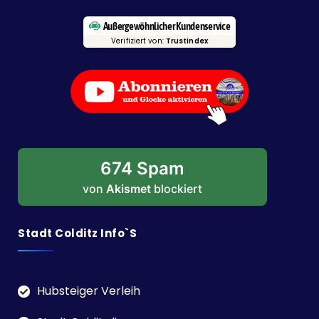
Außergewöhnlicher Kundenservice
Verifiziert von:
Trustindex
674 Spam
von
Akismet
blockiert
Stadt Colditz Info`s
Hubsteiger Verleih