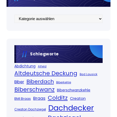
Kategorien
Schlagworte
Abdichtung
Alfeld
Altdeutsche Deckung
Bad Lausick
Biberdach
Biber
Biberkehle
Biberschwanz
Biberschwanzkehle
Colditz
Braas
Creaton
BMI Braas
Dachdecker
Creaton Dachziegel