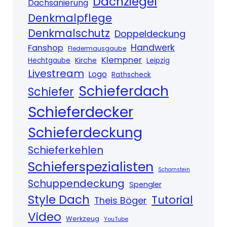
Dachziegel
Dachsanierung
Denkmalpflege
Denkmalschutz
Doppeldeckung
Handwerk
Fanshop
Fledermausgaube
Klempner
Kirche
Hechtgaube
Leipzig
Livestream
Logo
Rathscheck
Schieferdach
Schiefer
Schieferdecker
Schieferdeckung
Schieferkehlen
Schieferspezialisten
Schornstein
Schuppendeckung
Spengler
Style Dach
Tutorial
Theis Böger
Video
Werkzeug
YouTube