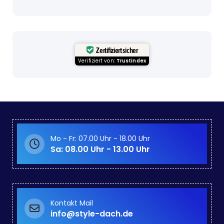
Zertifiziert sicher
Verifiziert von:
Trustindex
Mo - Fr: 07.00 Uhr - 18.00 Uhr
Sa: 08.00 Uhr - 13.00 Uhr
Kontakt Mail
info@style-dach.de