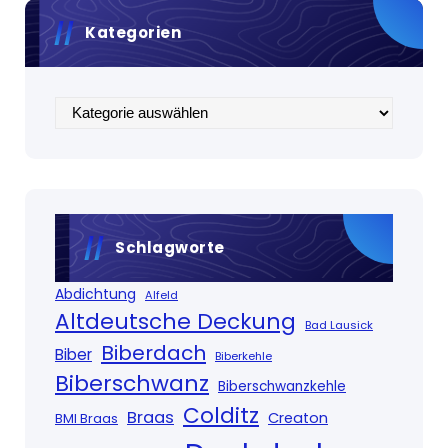
Kategorien
Kategorien
Schlagworte
Abdichtung
Alfeld
Altdeutsche Deckung
Bad Lausick
Biberdach
Biber
Biberkehle
Biberschwanz
Biberschwanzkehle
Colditz
Braas
Creaton
BMI Braas