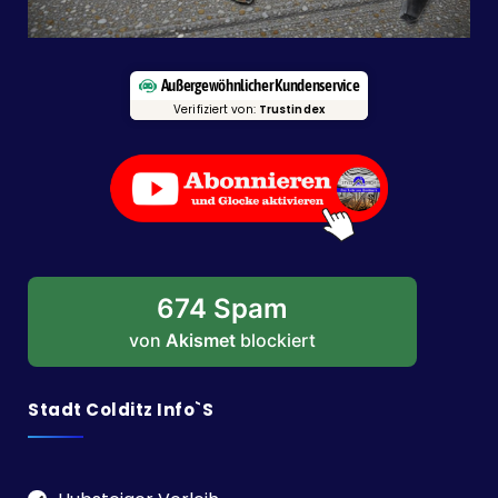
Außergewöhnlicher Kundenservice
Verifiziert von:
Trustindex
674 Spam
von
Akismet
blockiert
Stadt Colditz Info`s