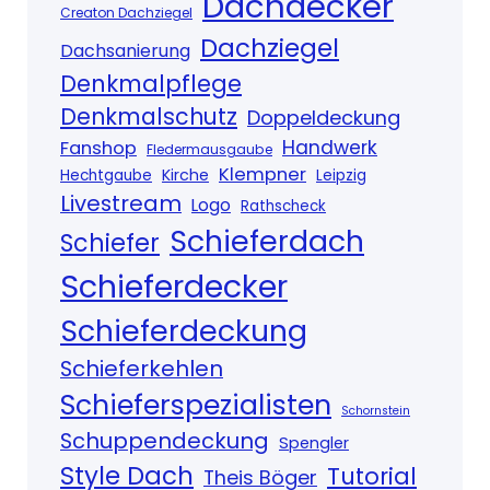
Dachdecker
Creaton Dachziegel
Dachziegel
Dachsanierung
Denkmalpflege
Denkmalschutz
Doppeldeckung
Handwerk
Fanshop
Fledermausgaube
Klempner
Kirche
Hechtgaube
Leipzig
Livestream
Logo
Rathscheck
Schieferdach
Schiefer
Schieferdecker
Schieferdeckung
Schieferkehlen
Schieferspezialisten
Schornstein
Schuppendeckung
Spengler
Style Dach
Tutorial
Theis Böger