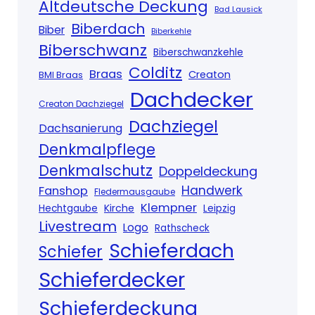
Altdeutsche Deckung
Bad Lausick
Biberdach
Biber
Biberkehle
Biberschwanz
Biberschwanzkehle
Colditz
Braas
Creaton
BMI Braas
Dachdecker
Creaton Dachziegel
Dachziegel
Dachsanierung
Denkmalpflege
Denkmalschutz
Doppeldeckung
Handwerk
Fanshop
Fledermausgaube
Klempner
Kirche
Hechtgaube
Leipzig
Livestream
Logo
Rathscheck
Schieferdach
Schiefer
Schieferdecker
Schieferdeckung