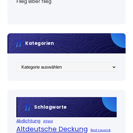
Flieg Biber flieg
Kategorien
Kategorien
Schlagworte
Abdichtung
Alfeld
Altdeutsche Deckung
Bad Lausick