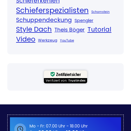
Schieferkehlen
Schieferspezialisten
Schornstein
Schuppendeckung
Spengler
Style Dach
Tutorial
Theis Böger
Video
Werkzeug
YouTube
Zertifiziert sicher
Verifiziert von:
Trustindex
Mo - Fr: 07.00 Uhr - 18.00 Uhr