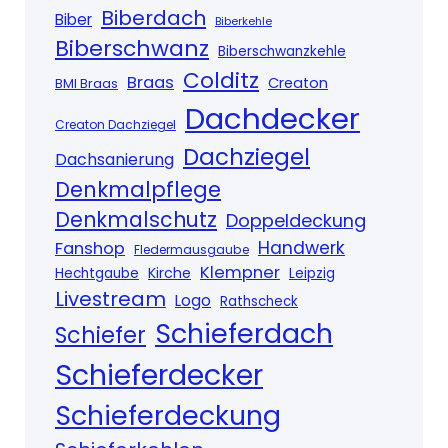
Biberdach
Biber
Biberkehle
Biberschwanz
Biberschwanzkehle
Colditz
Braas
Creaton
BMI Braas
Dachdecker
Creaton Dachziegel
Dachziegel
Dachsanierung
Denkmalpflege
Denkmalschutz
Doppeldeckung
Handwerk
Fanshop
Fledermausgaube
Klempner
Kirche
Hechtgaube
Leipzig
Livestream
Logo
Rathscheck
Schieferdach
Schiefer
Schieferdecker
Schieferdeckung