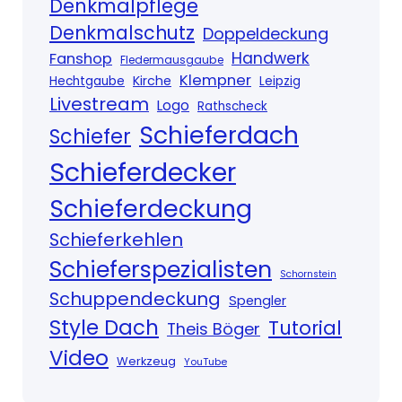
Denkmalpflege
Denkmalschutz
Doppeldeckung
Handwerk
Fanshop
Fledermausgaube
Klempner
Kirche
Hechtgaube
Leipzig
Livestream
Logo
Rathscheck
Schieferdach
Schiefer
Schieferdecker
Schieferdeckung
Schieferkehlen
Schieferspezialisten
Schornstein
Schuppendeckung
Spengler
Style Dach
Tutorial
Theis Böger
Video
Werkzeug
YouTube