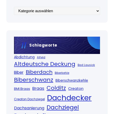
Kategorien
Schlagworte
Abdichtung
Alfeld
Altdeutsche Deckung
Bad Lausick
Biberdach
Biber
Biberkehle
Biberschwanz
Biberschwanzkehle
Colditz
Braas
Creaton
BMI Braas
Dachdecker
Creaton Dachziegel
Dachziegel
Dachsanierung