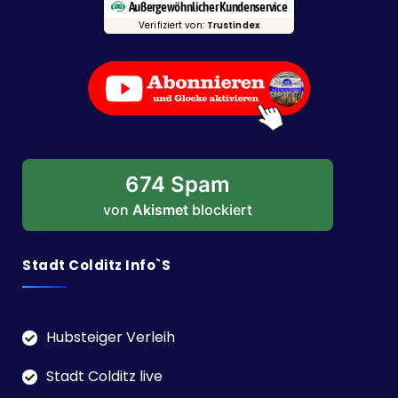
Außergewöhnlicher Kundenservice
Verifiziert von:
Trustindex
674 Spam
von
Akismet
blockiert
Stadt Colditz Info`s
Hubsteiger Verleih
Stadt Colditz live