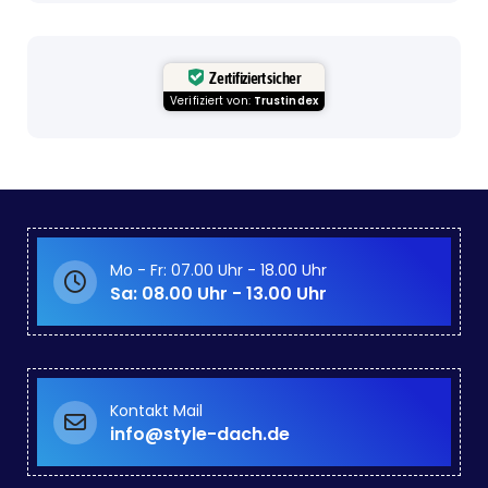
Zertifiziert sicher
Verifiziert von:
Trustindex
Mo - Fr: 07.00 Uhr - 18.00 Uhr
Sa: 08.00 Uhr - 13.00 Uhr
Kontakt Mail
info@style-dach.de