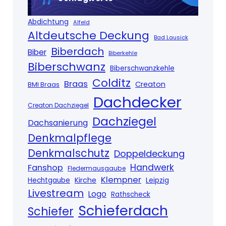
Abdichtung
Alfeld
Altdeutsche Deckung
Bad Lausick
Biberdach
Biber
Biberkehle
Biberschwanz
Biberschwanzkehle
Colditz
Braas
Creaton
BMI Braas
Dachdecker
Creaton Dachziegel
Dachziegel
Dachsanierung
Denkmalpflege
Denkmalschutz
Doppeldeckung
Handwerk
Fanshop
Fledermausgaube
Klempner
Kirche
Hechtgaube
Leipzig
Livestream
Logo
Rathscheck
Schieferdach
Schiefer