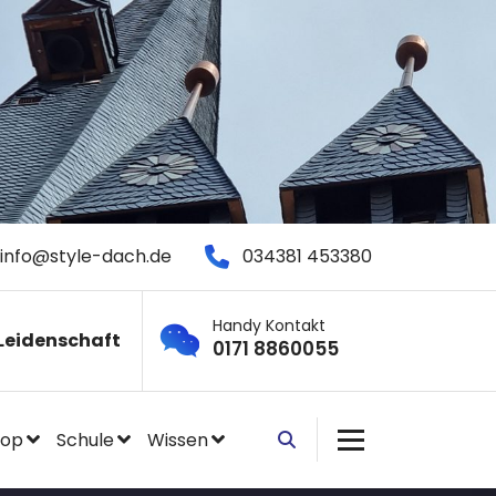
info@style-dach.de
034381 453380
Handy Kontakt
Leidenschaft
0171 8860055
hop
Schule
Wissen