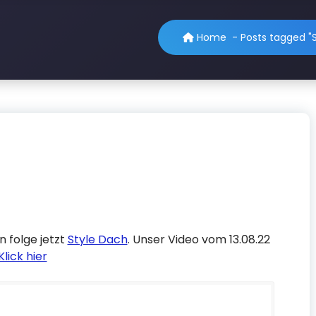
Home
-
Posts tagged "
n folge jetzt
Style Dach
. Unser Video vom 13.08.22
Klick hier