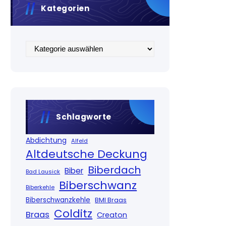
Kategorien
Kategorien
Schlagworte
Abdichtung
Alfeld
Altdeutsche Deckung
Biberdach
Biber
Bad Lausick
Biberschwanz
Biberkehle
Biberschwanzkehle
BMI Braas
Colditz
Braas
Creaton