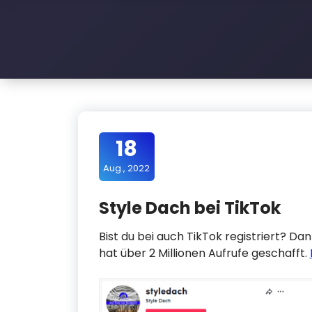
l
e
D
a
c
h
18
Aug., 2022
Style Dach bei TikTok
Bist du bei auch TikTok registriert? Dan
hat über 2 Millionen Aufrufe geschafft.