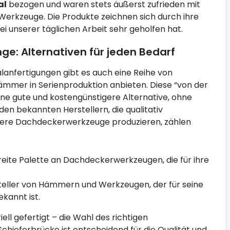
al
bezogen und waren stets äußerst zufrieden mit
Werkzeuge. Die Produkte zeichnen sich durch ihre
ei unserer täglichen Arbeit sehr geholfen hat.
e: Alternativen für jeden Bedarf
nfertigungen gibt es auch eine Reihe von
hämmer in Serienproduktion anbieten. Diese “von der
eine gute und kostengünstigere Alternative, ohne
den bekannten Herstellern, die qualitativ
ere Dachdeckerwerkzeuge produzieren, zählen
reite Palette an Dachdeckerwerkzeugen, die für ihre
.
steller von Hämmern und Werkzeugen, der für seine
kannt ist.
ll gefertigt – die Wahl des richtigen
ieferbrücke ist entscheidend für die Qualität und