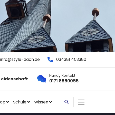
info@style-dach.de
034381 453380
Handy Kontakt
Leidenschaft
0171 8860055
hop
Schule
Wissen