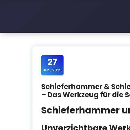
l
e
D
a
c
h
27
Juni, 2025
Schieferhammer & Schie
– Das Werkzeug für die 
Schieferhammer un
Unverzichtbare Wer