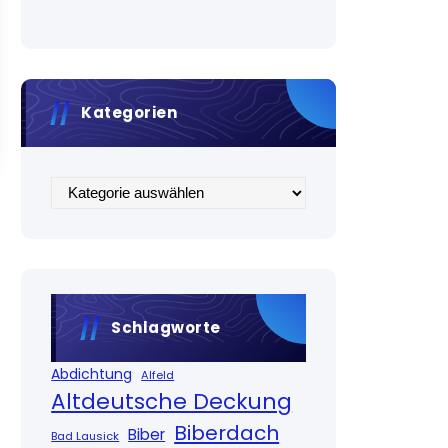
Kategorien
Kategorien
Schlagworte
Abdichtung
Alfeld
Altdeutsche Deckung
Biberdach
Biber
Bad Lausick