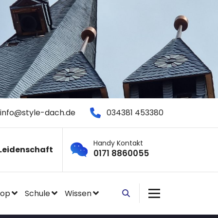
info@style-dach.de
034381 453380
Handy Kontakt
Leidenschaft
0171 8860055
hop
Schule
Wissen