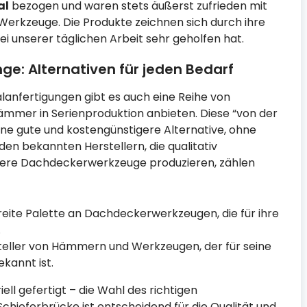
al
bezogen und waren stets äußerst zufrieden mit
Werkzeuge. Die Produkte zeichnen sich durch ihre
ei unserer täglichen Arbeit sehr geholfen hat.
e: Alternativen für jeden Bedarf
nfertigungen gibt es auch eine Reihe von
hämmer in Serienproduktion anbieten. Diese “von der
eine gute und kostengünstigere Alternative, ohne
den bekannten Herstellern, die qualitativ
ere Dachdeckerwerkzeuge produzieren, zählen
reite Palette an Dachdeckerwerkzeugen, die für ihre
.
steller von Hämmern und Werkzeugen, der für seine
kannt ist.
ll gefertigt – die Wahl des richtigen
ieferbrücke ist entscheidend für die Qualität und