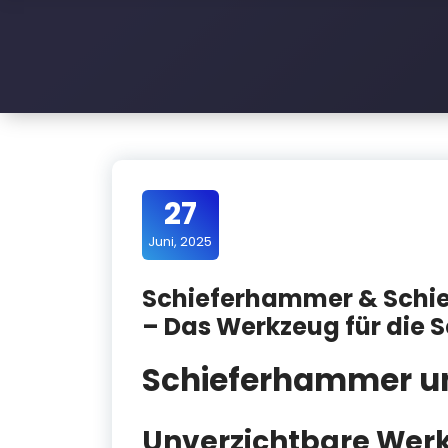
l
e
D
a
c
h
27
Juni, 2025
Schieferhammer & Schie
– Das Werkzeug für die 
Schieferhammer un
Unverzichtbare Wer