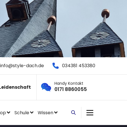
info@style-dach.de
034381 453380
Handy Kontakt
Leidenschaft
0171 8860055
hop
Schule
Wissen