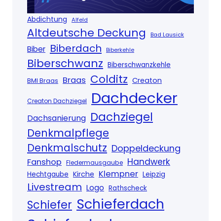
Abdichtung
Alfeld
Altdeutsche Deckung
Bad Lausick
Biberdach
Biber
Biberkehle
Biberschwanz
Biberschwanzkehle
Colditz
Braas
Creaton
BMI Braas
Dachdecker
Creaton Dachziegel
Dachziegel
Dachsanierung
Denkmalpflege
Denkmalschutz
Doppeldeckung
Handwerk
Fanshop
Fledermausgaube
Klempner
Kirche
Hechtgaube
Leipzig
Livestream
Logo
Rathscheck
Schieferdach
Schiefer