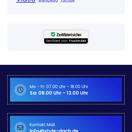
Werkzeug
YouTube
Zertifiziert sicher
Verifiziert von:
Trustindex
Mo - Fr: 07.00 Uhr - 18.00 Uhr
Sa: 08.00 Uhr - 13.00 Uhr
Kontakt Mail
info@style-dach.de