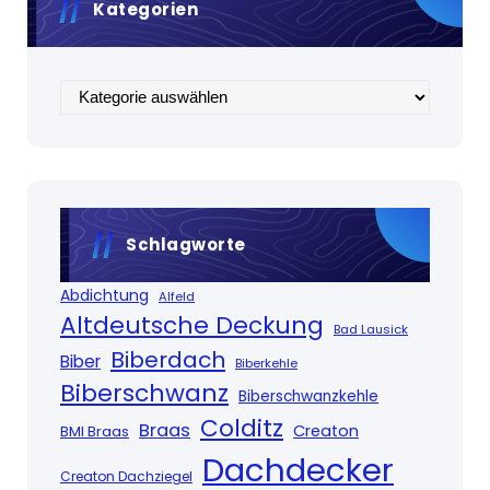
Kategorien
Kategorien
Schlagworte
Abdichtung
Alfeld
Altdeutsche Deckung
Bad Lausick
Biberdach
Biber
Biberkehle
Biberschwanz
Biberschwanzkehle
Colditz
Braas
Creaton
BMI Braas
Dachdecker
Creaton Dachziegel