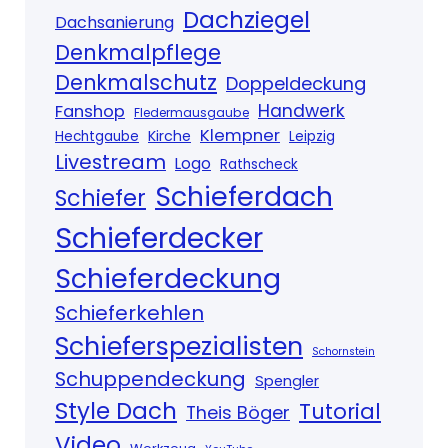
Dachziegel
Dachsanierung
Denkmalpflege
Denkmalschutz
Doppeldeckung
Handwerk
Fanshop
Fledermausgaube
Klempner
Kirche
Hechtgaube
Leipzig
Livestream
Logo
Rathscheck
Schieferdach
Schiefer
Schieferdecker
Schieferdeckung
Schieferkehlen
Schieferspezialisten
Schornstein
Schuppendeckung
Spengler
Style Dach
Tutorial
Theis Böger
Video