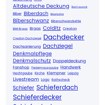
Altdeutsche Deckung
Bad Lausick
Biberdach
Biber
Biberkehle
Biberschwanz
Biberschwanzkehle
Colditz
Braas
Creaton
BMI Braas
Dachdecker
Creaton Dachziegel
Dachziegel
Dachsanierung
Denkmalpflege
Denkmalschutz
Doppeldeckung
Handwerk
Fanshop
Fledermausgaube
Klempner
Kirche
Hechtgaube
Leipzig
Livestream
Logo
Rathscheck
Schieferdach
Schiefer
Schieferdecker