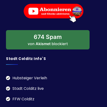
674 Spam
von
Akismet
blockiert
Stadt Colditz Info`s
Hubsteiger Verleih
Stadt Colditz live
FFW Colditz