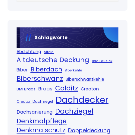
Schlagworte
Abdichtung
Alfeld
Altdeutsche Deckung
Bad Lausick
Biberdach
Biber
Biberkehle
Biberschwanz
Biberschwanzkehle
Colditz
Braas
Creaton
BMI Braas
Dachdecker
Creaton Dachziegel
Dachziegel
Dachsanierung
Denkmalpflege
Denkmalschutz
Doppeldeckung