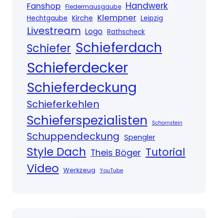
Handwerk
Fanshop
Fledermausgaube
Klempner
Kirche
Hechtgaube
Leipzig
Livestream
Logo
Rathscheck
Schieferdach
Schiefer
Schieferdecker
Schieferdeckung
Schieferkehlen
Schieferspezialisten
Schornstein
Schuppendeckung
Spengler
Style Dach
Tutorial
Theis Böger
Video
Werkzeug
YouTube