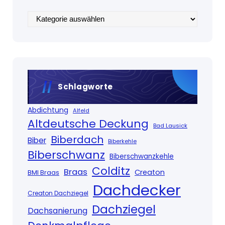
Kategorien
Schlagworte
Abdichtung
Alfeld
Altdeutsche Deckung
Bad Lausick
Biberdach
Biber
Biberkehle
Biberschwanz
Biberschwanzkehle
Colditz
Braas
Creaton
BMI Braas
Dachdecker
Creaton Dachziegel
Dachziegel
Dachsanierung