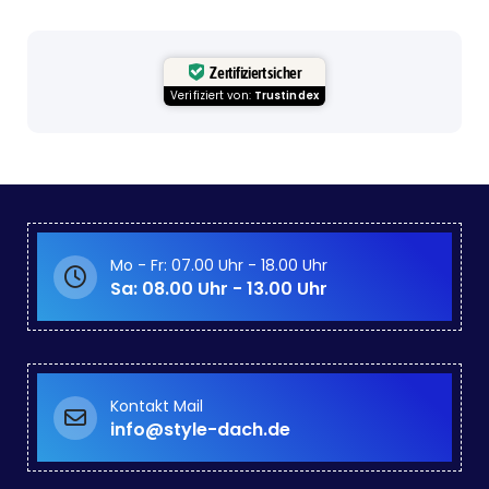
Zertifiziert sicher
Verifiziert von:
Trustindex
Mo - Fr: 07.00 Uhr - 18.00 Uhr
Sa: 08.00 Uhr - 13.00 Uhr
Kontakt Mail
info@style-dach.de