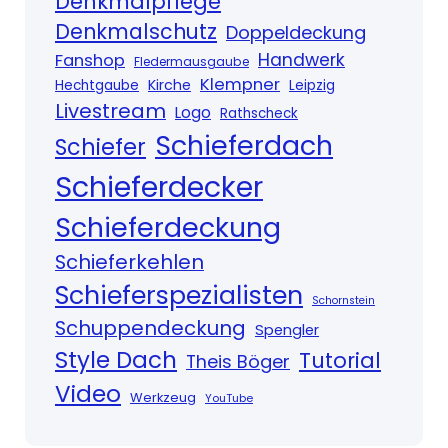
Denkmalpflege
Denkmalschutz
Doppeldeckung
Handwerk
Fanshop
Fledermausgaube
Klempner
Kirche
Hechtgaube
Leipzig
Livestream
Logo
Rathscheck
Schieferdach
Schiefer
Schieferdecker
Schieferdeckung
Schieferkehlen
Schieferspezialisten
Schornstein
Schuppendeckung
Spengler
Style Dach
Tutorial
Theis Böger
Video
Werkzeug
YouTube