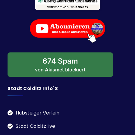
Außergewöhnlicher Kundenservice
Verifiziert von:
Trustindex
674 Spam
von
Akismet
blockiert
Stadt Colditz Info`s
Hubsteiger Verleih
Stadt Colditz live