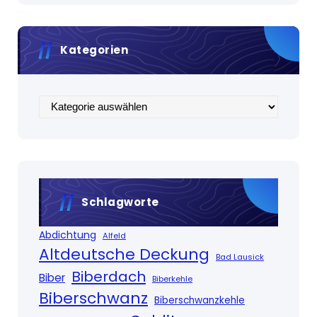
Kategorien
Kategorien
Schlagworte
Abdichtung
Alfeld
Altdeutsche Deckung
Bad Lausick
Biberdach
Biber
Biberkehle
Biberschwanz
Biberschwanzkehle