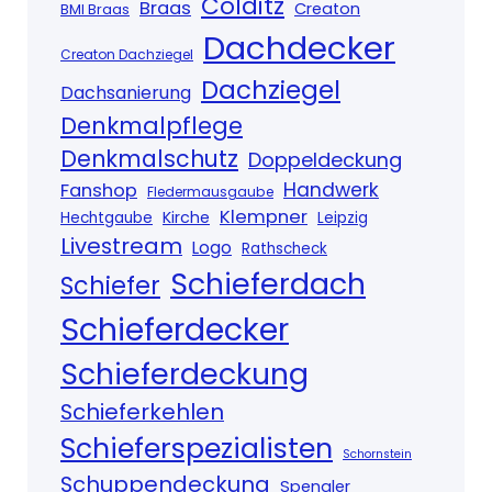
Colditz
Braas
Creaton
BMI Braas
Dachdecker
Creaton Dachziegel
Dachziegel
Dachsanierung
Denkmalpflege
Denkmalschutz
Doppeldeckung
Handwerk
Fanshop
Fledermausgaube
Klempner
Kirche
Hechtgaube
Leipzig
Livestream
Logo
Rathscheck
Schieferdach
Schiefer
Schieferdecker
Schieferdeckung
Schieferkehlen
Schieferspezialisten
Schornstein
Schuppendeckung
Spengler