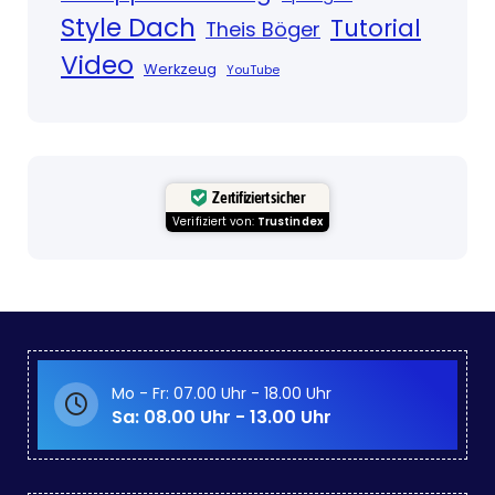
Style Dach
Tutorial
Theis Böger
Video
Werkzeug
YouTube
Zertifiziert sicher
Verifiziert von:
Trustindex
Mo - Fr: 07.00 Uhr - 18.00 Uhr
Sa: 08.00 Uhr - 13.00 Uhr