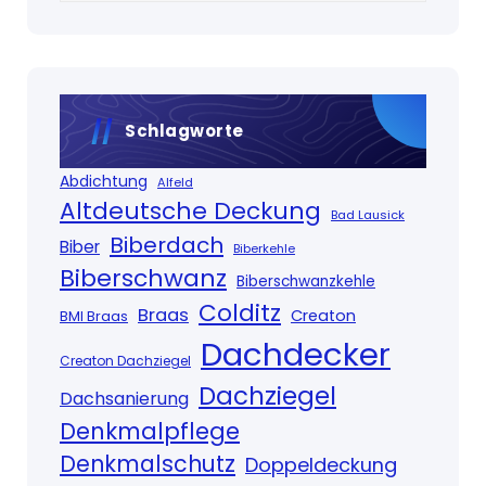
Schlagworte
Abdichtung
Alfeld
Altdeutsche Deckung
Bad Lausick
Biberdach
Biber
Biberkehle
Biberschwanz
Biberschwanzkehle
Colditz
Braas
Creaton
BMI Braas
Dachdecker
Creaton Dachziegel
Dachziegel
Dachsanierung
Denkmalpflege
Denkmalschutz
Doppeldeckung