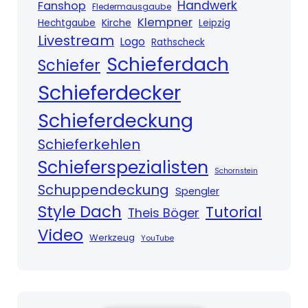
Handwerk
Fanshop
Fledermausgaube
Klempner
Kirche
Hechtgaube
Leipzig
Livestream
Logo
Rathscheck
Schieferdach
Schiefer
Schieferdecker
Schieferdeckung
Schieferkehlen
Schieferspezialisten
Schornstein
Schuppendeckung
Spengler
Style Dach
Tutorial
Theis Böger
Video
Werkzeug
YouTube