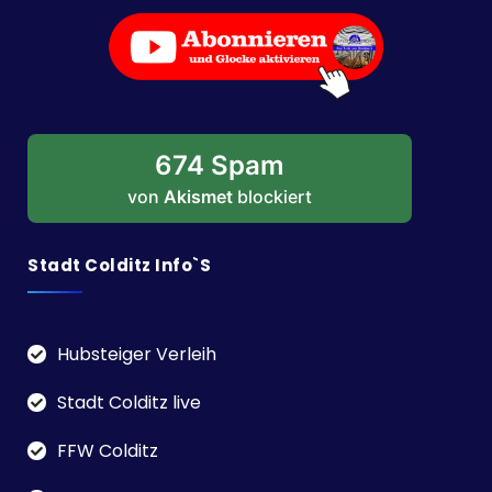
674 Spam
von
Akismet
blockiert
Stadt Colditz Info`s
Hubsteiger Verleih
Stadt Colditz live
FFW Colditz